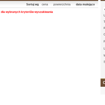
Sortuj wg
cena
powierzchnia
data malejąco
t dla wybranych kryteriów wyszukiwania
U
T
L
S
O