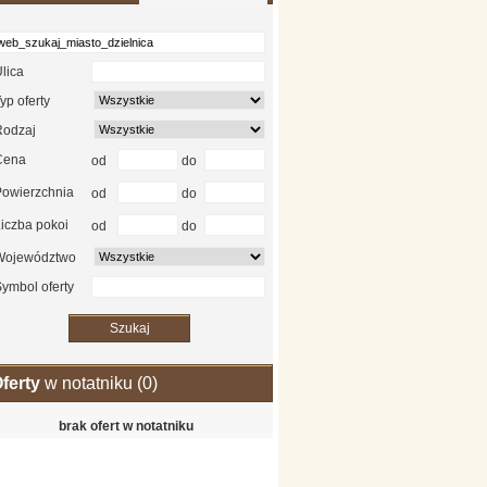
lica
yp oferty
Rodzaj
Cena
od
do
Powierzchnia
od
do
iczba pokoi
od
do
Województwo
ymbol oferty
ferty
w notatniku (
0
)
brak ofert w notatniku