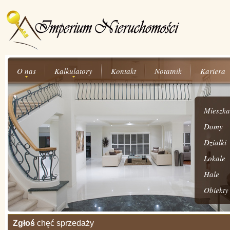
O nas
Kalkulatory
Kontakt
Notatnik
Kariera
Mieszka
Domy
Działki
Lokale
Hale
Obiekty
Zgłoś
chęć sprzedaży