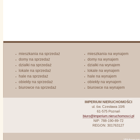
mieszkania na sprzedaż
mieszkania na wynajem
domy na sprzedaż
domy na wynajem
działki na sprzedaż
działki na wynajem
lokale na sprzedaż
lokale na wynajem
hale na sprzedaż
hale na wynajem
obiekty na sprzedaż
obiekty na wynajem
biurowce na sprzedaż
biurowce na wynajem
IMPERIUM NIERUCHOMOŚCI
ul. św. Czesława 10/6
61-575 Poznań
biuro@imperium.nieruchomosci.pl
NIP: 788-190-89-72
REGON: 301763127