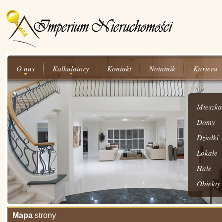
O nas
Kalkulatory
Kontakt
Notatnik
Kariera
Mieszka
Domy
Działki
Lokale
Hale
Obiekty
Mapa
strony