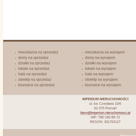
mieszkania na sprzedaż
mieszkania na wynajem
domy na sprzedaż
domy na wynajem
działki na sprzedaż
działki na wynajem
lokale na sprzedaż
lokale na wynajem
hale na sprzedaż
hale na wynajem
obiekty na sprzedaż
obiekty na wynajem
biurowce na sprzedaż
biurowce na wynajem
IMPERIUM NIERUCHOMOŚCI
ul. św. Czesława 10/6
61-575 Poznań
biuro@imperium.nieruchomosci.pl
NIP: 788-190-89-72
REGON: 301763127