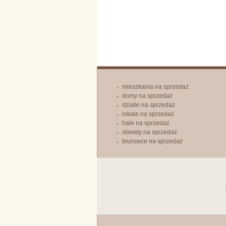
mieszkania na sprzedaż
domy na sprzedaż
działki na sprzedaż
lokale na sprzedaż
hale na sprzedaż
obiekty na sprzedaż
biurowce na sprzedaż