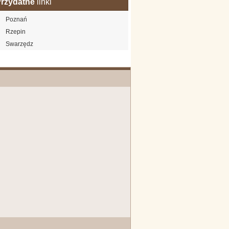
rzydatne
linki
Poznań
Rzepin
Swarzędz