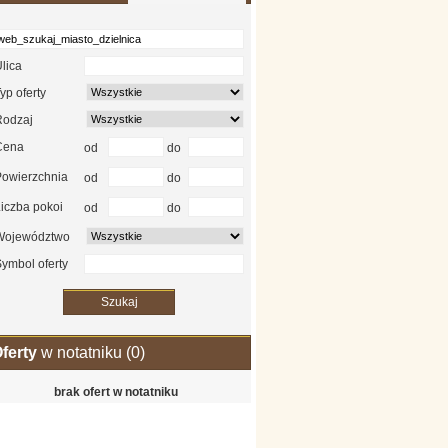
lica
yp oferty
Rodzaj
Cena
od
do
Powierzchnia
od
do
iczba pokoi
od
do
Województwo
ymbol oferty
ferty
w notatniku (
0
)
brak ofert w notatniku