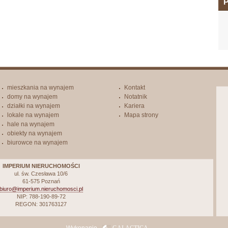
P
mieszkania na wynajem
Kontakt
domy na wynajem
Notatnik
działki na wynajem
Kariera
lokale na wynajem
Mapa strony
hale na wynajem
obiekty na wynajem
biurowce na wynajem
IMPERIUM NIERUCHOMOŚCI
ul. św. Czesława 10/6
61-575 Poznań
biuro@imperium.nieruchomosci.pl
NIP: 788-190-89-72
REGON: 301763127