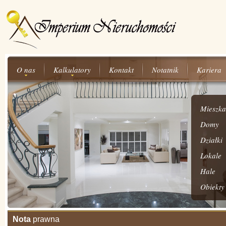
O nas
Kalkulatory
Kontakt
Notatnik
Kariera
Mieszka
Domy
Działki
Lokale
Hale
Obiekty
Nota
prawna