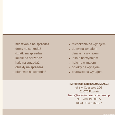
mieszkania na sprzedaż
mieszkania na wynajem
domy na sprzedaż
domy na wynajem
działki na sprzedaż
działki na wynajem
lokale na sprzedaż
lokale na wynajem
hale na sprzedaż
hale na wynajem
obiekty na sprzedaż
obiekty na wynajem
biurowce na sprzedaż
biurowce na wynajem
IMPERIUM NIERUCHOMOŚCI
ul. św. Czesława 10/6
61-575 Poznań
biuro@imperium.nieruchomosci.pl
NIP: 788-190-89-72
REGON: 301763127