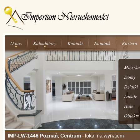
O nas
Kalkulatory
Kontakt
Notatnik
Kariera
Mieszka
Domy
Działki
Lokale
Hale
Obiekty
IMP-LW-1446 Poznań, Centrum
- lokal na wynajem