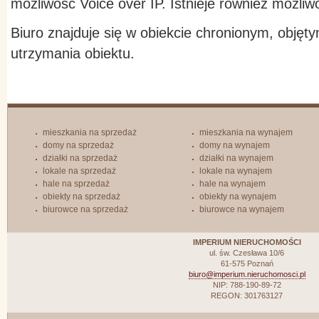
możliwość Voice over IP. Istnieje również możli
Biuro znajduje się w obiekcie chronionym, objęty
utrzymania obiektu.
mieszkania na sprzedaż
mieszkania na wynajem
domy na sprzedaż
domy na wynajem
działki na sprzedaż
działki na wynajem
lokale na sprzedaż
lokale na wynajem
hale na sprzedaż
hale na wynajem
obiekty na sprzedaż
obiekty na wynajem
biurowce na sprzedaż
biurowce na wynajem
IMPERIUM NIERUCHOMOŚCI
ul. św. Czesława 10/6
61-575 Poznań
biuro@imperium.nieruchomosci.pl
NIP: 788-190-89-72
REGON: 301763127