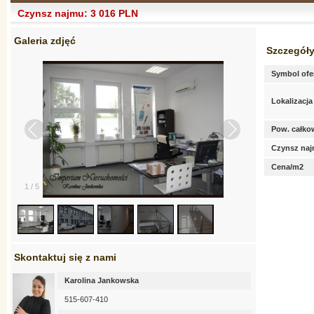
Czynsz najmu: 3 016 PLN
Galeria zdjęć
Szczegóły
Symbol ofe
Lokalizacja
Pow. całko
Czynsz na
Cena/m2
1
/
5
Skontaktuj się z nami
Karolina Jankowska
515-607-410